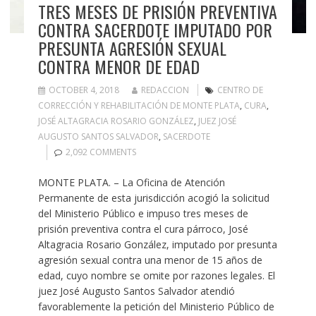
TRES MESES DE PRISIÓN PREVENTIVA
CONTRA SACERDOTE IMPUTADO POR
PRESUNTA AGRESIÓN SEXUAL
CONTRA MENOR DE EDAD
OCTOBER 4, 2018
REDACCION
CENTRO DE
CORRECCIÓN Y REHABILITACIÓN DE MONTE PLATA
,
CURA
,
JOSÉ ALTAGRACIA ROSARIO GONZÁLEZ
,
JUEZ JOSÉ
AUGUSTO SANTOS SALVADOR
,
SACERDOTE
2,092 COMMENTS
MONTE PLATA. – La Oficina de Atención
Permanente de esta jurisdicción acogió la solicitud
del Ministerio Público e impuso tres meses de
prisión preventiva contra el cura párroco, José
Altagracia Rosario González, imputado por presunta
agresión sexual contra una menor de 15 años de
edad, cuyo nombre se omite por razones legales. El
juez José Augusto Santos Salvador atendió
favorablemente la petición del Ministerio Público de