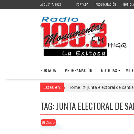
Skip
AUGUST 7, 2026
PORTADA
PROGRAMACIÓN
NOTICI
to
content
PORTADA
PROGRAMACIÓN
NOTICIAS
VID
Estas en:
Home
junta electoral de santi
TAG:
JUNTA ELECTORAL DE SA
El Cibao