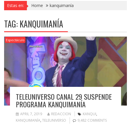
Estas en:
Home
kanquimanía
TAG:
KANQUIMANÍA
Espectáculo
TELEUNIVERSO CANAL 29 SUSPENDE
PROGRAMA KANQUIMANÍA
APRIL 7, 2019
REDACCION
KANQUI
,
KANQUIMANÍA
,
TELEUNIVERSO
9,482 COMMENTS