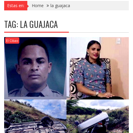
Estas en:
Home
la guajaca
TAG:
LA GUAJACA
El Cibao