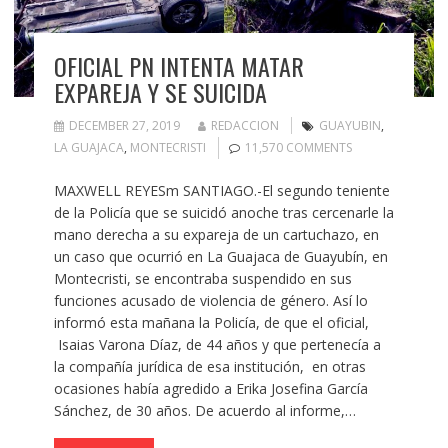
OFICIAL PN INTENTA MATAR
EXPAREJA Y SE SUICIDA
DECEMBER 27, 2019
REDACCION
GUAYUBIN
,
LA GUAJACA
,
MONTECRISTI
11,570 COMMENTS
MAXWELL REYESm SANTIAGO.-El segundo teniente
de la Policía que se suicidó anoche tras cercenarle la
mano derecha a su expareja de un cartuchazo, en
un caso que ocurrió en La Guajaca de Guayubín, en
Montecristi, se encontraba suspendido en sus
funciones acusado de violencia de género. Así lo
informó esta mañana la Policía, de que el oficial,
Isaias Varona Díaz, de 44 años y que pertenecía a
la compañía jurídica de esa institución, en otras
ocasiones había agredido a Erika Josefina García
Sánchez, de 30 años. De acuerdo al informe,…