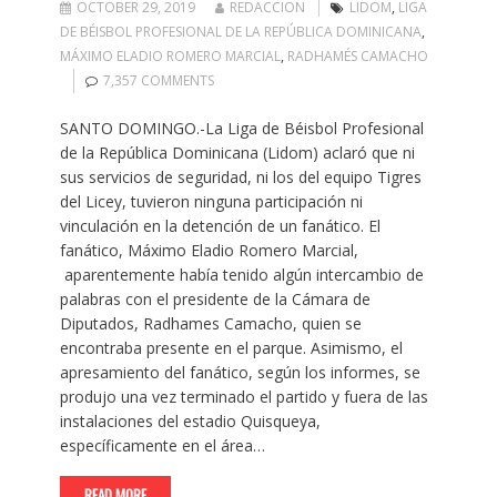
OCTOBER 29, 2019
REDACCION
LIDOM
,
LIGA
DE BÉISBOL PROFESIONAL DE LA REPÚBLICA DOMINICANA
,
MÁXIMO ELADIO ROMERO MARCIAL
,
RADHAMÉS CAMACHO
7,357 COMMENTS
SANTO DOMINGO.-La Liga de Béisbol Profesional
de la República Dominicana (Lidom) aclaró que ni
sus servicios de seguridad, ni los del equipo Tigres
del Licey, tuvieron ninguna participación ni
vinculación en la detención de un fanático. El
fanático, Máximo Eladio Romero Marcial,
aparentemente había tenido algún intercambio de
palabras con el presidente de la Cámara de
Diputados, Radhames Camacho, quien se
encontraba presente en el parque. Asimismo, el
apresamiento del fanático, según los informes, se
produjo una vez terminado el partido y fuera de las
instalaciones del estadio Quisqueya,
específicamente en el área…
READ MORE