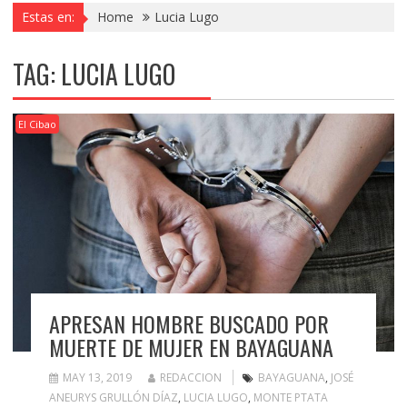
Estas en:
Home
Lucia Lugo
TAG:
LUCIA LUGO
El Cibao
APRESAN HOMBRE BUSCADO POR
MUERTE DE MUJER EN BAYAGUANA
MAY 13, 2019
REDACCION
BAYAGUANA
,
JOSÉ
ANEURYS GRULLÓN DÍAZ
,
LUCIA LUGO
,
MONTE PTATA