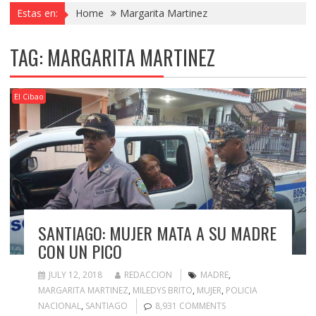
Estas en:
Home
Margarita Martinez
TAG:
MARGARITA MARTINEZ
El Cibao
SANTIAGO: MUJER MATA A SU MADRE
CON UN PICO
JULY 12, 2018
REDACCION
MADRE
,
MARGARITA MARTINEZ
,
MILEDYS BRITO
,
MUJER
,
POLICIA
NACIONAL
,
SANTIAGO
8,931 COMMENTS