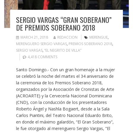
SERGIO VARGAS “GRAN SOBERANO”
DE PREMIOS SOBERANO 2018
MARCH 21, 2018
REDACCION
MERENGUE
,
MERENGUERO SERGIO VARGAS
,
PREMIOS SOBERANO 2018
,
SERGIO VARGAS
,
“EL NEGRITO DE VILLA”
4,418 COMMENTS
Santo Domingo.- Con un gran homenaje a la mujer
se celebró la noche del martes el 34 aniversario de
la ceremonia de los Premios Soberano 2018,
organizados por la Asociación de Cronistas de Arte
(ACROARTE) y la Cervecería Nacional Dominicana
(CND), con la conducción de los presentadores
Roberto Ángel y Nashla Bogaert, desde a la Sala
Carlos Piantini, del Teatro Nacional Eduardo Brito,
en donde el máximo galardón, “El Gran Soberano”,
le fue otorgado al merenguero Sergio Vargas, “El