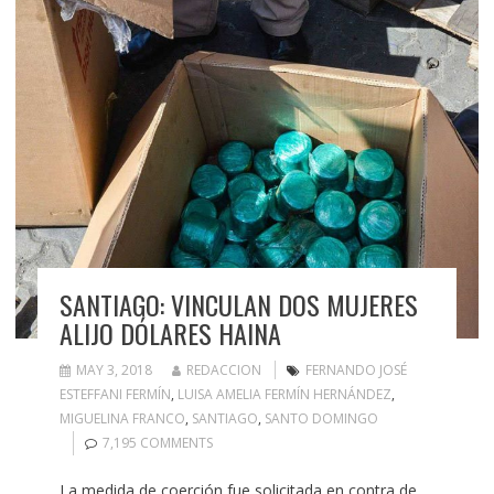
SANTIAGO: VINCULAN DOS MUJERES
ALIJO DÓLARES HAINA
MAY 3, 2018
REDACCION
FERNANDO JOSÉ
ESTEFFANI FERMÍN
,
LUISA AMELIA FERMÍN HERNÁNDEZ
,
MIGUELINA FRANCO
,
SANTIAGO
,
SANTO DOMINGO
7,195 COMMENTS
La medida de coerción fue solicitada en contra de