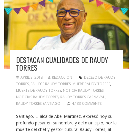
DESTACAN CUALIDADES DE RAUDY
TORRES
APRIL 3, 2018
REDACCION
DECESO DE RAUDY
TORRES
,
FALLECE RAUDY TORRES
,
MUERE RAUDY TORRES
,
MUERTE DE RAUDY TORRES
,
NOTICIA RAUDY TORRES
,
NOTICIAS RAUDY TORRES
,
RAUDY TORRES CARNAVAL
,
RAUDY TORRES SANTIAGO
4,133 COMMENTS
Santiago.-El alcalde Abel Martinez, expresó hoy su
profundo pesar en su nombre y del municipio, por la
muerte del chef y gestor cultural Raudy Torres, al