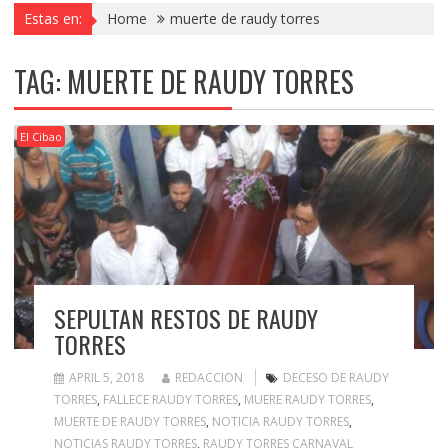
Estas en:
Home
muerte de raudy torres
TAG:
MUERTE DE RAUDY TORRES
El Cibao
SEPULTAN RESTOS DE RAUDY
TORRES
APRIL 5, 2018
REDACCION
DECESO DE RAUDY
TORRES
,
FALLECE RAUDY TORRES
,
MUERE RAUDY TORRES
,
MUERTE DE RAUDY TORRES
,
NOTICIA RAUDY TORRES
,
NOTICIAS RAUDY TORRES
,
RAUDY TORRES CARNAVAL