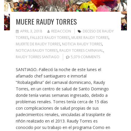
MUERE RAUDY TORRES
APRIL 3, 2018
REDACCION
DECESO DE RAUDY
TORRES
,
FALLECE RAUDY TORRES
,
MUERE RAUDY TORRES
,
MUERTE DE RAUDY TORRES
,
NOTICIA RAUDY TORRES
,
NOTICIAS RAUDY TORRES
,
RAUDY TORRES CARNAVAL
,
RAUDY TORRES SANTIAGO
5,079 COMMENTS
SANTIAGO.-Falleció la noche de este lunes el
afamado chef santiaguero e inmortal
“Robalagallina” del carnaval dominicano, Raudy
Torres, en un centro de salud de Santo Domingo
donde tenía varias semanas ingresado, debido a
problemas renales. Torres tenía cerca de 15 días
con complicaciones de salud propias de sus
padecimientos renales, vinculadas al trasplante de
riñón realizado en el 2013. Raudy Torres es
conocido por su trabajo en el programa Como en