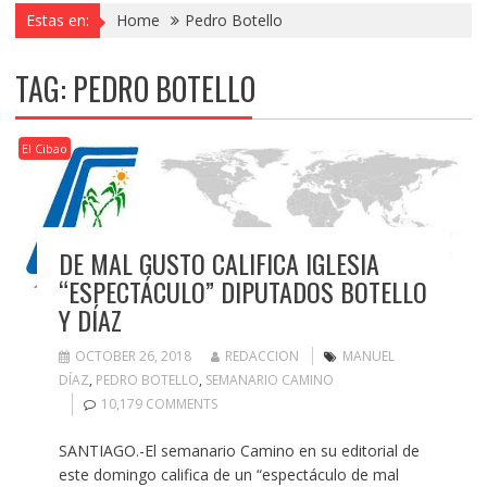
Estas en:
Home
Pedro Botello
TAG:
PEDRO BOTELLO
El Cibao
DE MAL GUSTO CALIFICA IGLESIA
“ESPECTÁCULO” DIPUTADOS BOTELLO
Y DÍAZ
OCTOBER 26, 2018
REDACCION
MANUEL
DÍAZ
,
PEDRO BOTELLO
,
SEMANARIO CAMINO
10,179 COMMENTS
SANTIAGO.-El semanario Camino en su editorial de
este domingo califica de un “espectáculo de mal