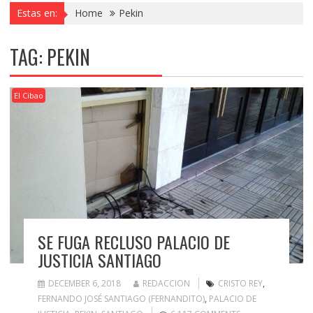
Estas en:
Home
Pekin
TAG:
PEKIN
El Cibao
SE FUGA RECLUSO PALACIO DE
JUSTICIA SANTIAGO
DECEMBER 6, 2018
REDACCION
CRISTO REY
,
FERNANDO JOSÉ SANTIAGO (FERNANDITO)
,
PALACIO DE