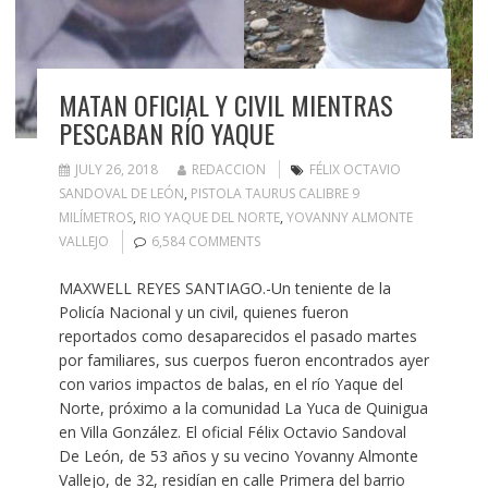
MATAN OFICIAL Y CIVIL MIENTRAS
PESCABAN RÍO YAQUE
JULY 26, 2018
REDACCION
FÉLIX OCTAVIO
SANDOVAL DE LEÓN
,
PISTOLA TAURUS CALIBRE 9
MILÍMETROS
,
RIO YAQUE DEL NORTE
,
YOVANNY ALMONTE
VALLEJO
6,584 COMMENTS
MAXWELL REYES SANTIAGO.-Un teniente de la
Policía Nacional y un civil, quienes fueron
reportados como desaparecidos el pasado martes
por familiares, sus cuerpos fueron encontrados ayer
con varios impactos de balas, en el río Yaque del
Norte, próximo a la comunidad La Yuca de Quinigua
en Villa González. El oficial Félix Octavio Sandoval
De León, de 53 años y su vecino Yovanny Almonte
Vallejo, de 32, residían en calle Primera del barrio