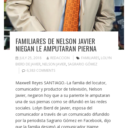
FAMILIARES DE NELSON JAVIER
NIEGAN LE AMPUTARAN PIERNA
JULY 25, 2018
REDACCION
FAMILIARES
,
LOLYN
BIERD DE JAVIER
,
NELSON JAVIER
,
SAGRARIO GÓMEZ
6,383 COMMENTS
Maxwell Reyes SANTIAGO.-La familia del locutor,
comunicador y productor de televisión, Nelson
Javier, negaron hoy que a su pariente le amputaran
una de sus piernas como se difundió en las redes
sociales. Lolyn Bierd de Javier, esposa del
comunicador a través de un comunicado difundido
por la periodista Sagrario Gómez en Facebook, dijo
que la familia designó al comunicador Haime