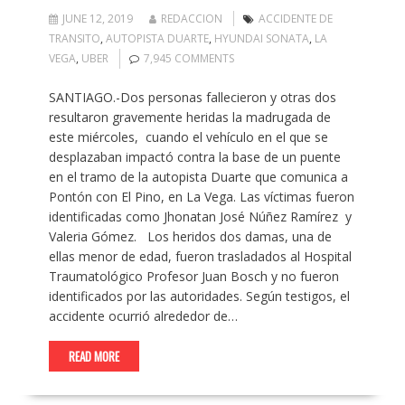
JUNE 12, 2019
REDACCION
ACCIDENTE DE
TRANSITO
,
AUTOPISTA DUARTE
,
HYUNDAI SONATA
,
LA
VEGA
,
UBER
7,945 COMMENTS
SANTIAGO.-Dos personas fallecieron y otras dos
resultaron gravemente heridas la madrugada de
este miércoles, cuando el vehículo en el que se
desplazaban impactó contra la base de un puente
en el tramo de la autopista Duarte que comunica a
Pontón con El Pino, en La Vega. Las víctimas fueron
identificadas como Jhonatan José Núñez Ramírez y
Valeria Gómez. Los heridos dos damas, una de
ellas menor de edad, fueron trasladados al Hospital
Traumatológico Profesor Juan Bosch y no fueron
identificados por las autoridades. Según testigos, el
accidente ocurrió alrededor de…
READ MORE