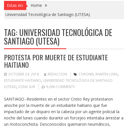
Estas en:
Home
Universidad Tecnológica de Santiago (UTESA)
TAG:
UNIVERSIDAD TECNOLÓGICA DE
SANTIAGO (UTESA)
PROTESTA POR MUERTE DE ESTUDIANTE
HAITIANO
OCTOBER 24, 2018
REDACCION
CORONEL RAMÓN LORA
,
ESTUDIANTE HAITIANO
,
UNIVERSIDAD TECNOLÓGICA DE SANTIAGO
(UTESA)
,
ZONA SUR
8,066 COMMENTS
SANTIAGO.-Residentes en el sector Cristo Rey protestaron
anoche por la muerte de un estudiante haitiano que fue
impactado de un disparo en la cabeza por un agente policial la
noche del lunes cuando durante un forcejeo intentaba arrestar a
un motoconchista. Desconocidos quemaron neumáticos,