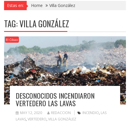
Estas en:
Home
Villa González
TAG:
VILLA GONZÁLEZ
El Cibao
DESCONOCIDOS INCENDIARON
VERTEDERO LAS LAVAS
MAY 12, 2020
REDACCION
INCENDIO
,
LAS
LAVAS
,
VERTEDERO
,
VILLA GONZÁLEZ