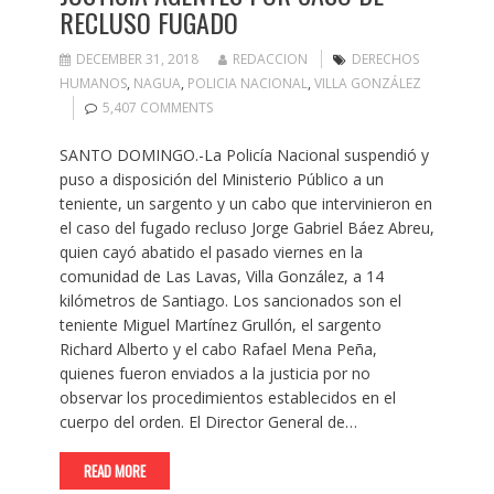
RECLUSO FUGADO
DECEMBER 31, 2018
REDACCION
DERECHOS
HUMANOS
,
NAGUA
,
POLICIA NACIONAL
,
VILLA GONZÁLEZ
5,407 COMMENTS
SANTO DOMINGO.-La Policía Nacional suspendió y
puso a disposición del Ministerio Público a un
teniente, un sargento y un cabo que intervinieron en
el caso del fugado recluso Jorge Gabriel Báez Abreu,
quien cayó abatido el pasado viernes en la
comunidad de Las Lavas, Villa González, a 14
kilómetros de Santiago. Los sancionados son el
teniente Miguel Martínez Grullón, el sargento
Richard Alberto y el cabo Rafael Mena Peña,
quienes fueron enviados a la justicia por no
observar los procedimientos establecidos en el
cuerpo del orden. El Director General de…
READ MORE