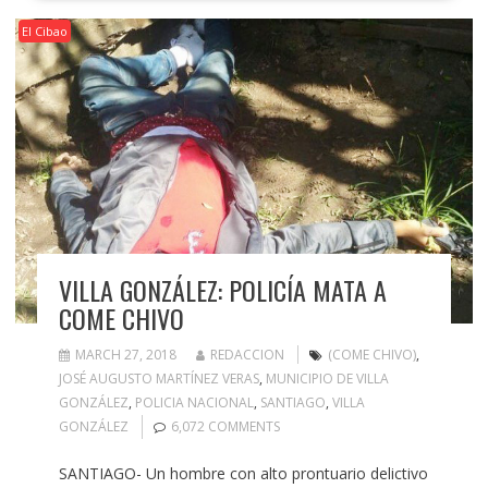
El Cibao
VILLA GONZÁLEZ: POLICÍA MATA A
COME CHIVO
MARCH 27, 2018
REDACCION
(COME CHIVO)
,
JOSÉ AUGUSTO MARTÍNEZ VERAS
,
MUNICIPIO DE VILLA
GONZÁLEZ
,
POLICIA NACIONAL
,
SANTIAGO
,
VILLA
GONZÁLEZ
6,072 COMMENTS
SANTIAGO- Un hombre con alto prontuario delictivo