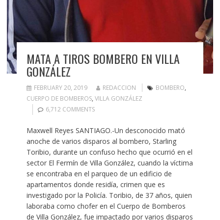
MATA A TIROS BOMBERO EN VILLA
GONZÁLEZ
FEBRUARY 20, 2019
REDACCION
BOMBERO
,
CUERPO DE BOMBEROS
,
VILLA GONZÁLEZ
6,712 COMMENTS
Maxwell Reyes SANTIAGO.-Un desconocido mató
anoche de varios disparos al bombero, Starling
Toribio, durante un confuso hecho que ocurrió en el
sector El Fermín de Villa González, cuando la víctima
se encontraba en el parqueo de un edificio de
apartamentos donde residía, crimen que es
investigado por la Policía. Toribio, de 37 años, quien
laboraba como chofer en el Cuerpo de Bomberos
de Villa González, fue impactado por varios disparos