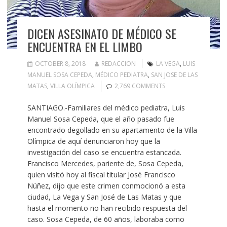
DICEN ASESINATO DE MÉDICO SE
ENCUENTRA EN EL LIMBO
OCTOBER 8, 2018
REDACCION
LA VEGA
,
LUIS
MANUEL SOSA CEPEDA
,
MÉDICO PEDIATRA
,
SAN JOSE DE LAS
MATAS
,
VILLA OLÍMPICA
2,769 COMMENTS
SANTIAGO.-Familiares del médico pediatra, Luis
Manuel Sosa Cepeda, que el año pasado fue
encontrado degollado en su apartamento de la Villa
Olímpica de aquí denunciaron hoy que la
investigación del caso se encuentra estancada.
Francisco Mercedes, pariente de, Sosa Cepeda,
quien visitó hoy al fiscal titular José Francisco
Núñez, dijo que este crimen conmocionó a esta
ciudad, La Vega y San José de Las Matas y que
hasta el momento no han recibido respuesta del
caso. Sosa Cepeda, de 60 años, laboraba como