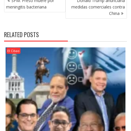
SFM: Preso muere por
Donald Trump anunciaría
NAVIGATION
meningitis bacteriana
medidas comerciales contra
China
RELATED POSTS
El Cibao