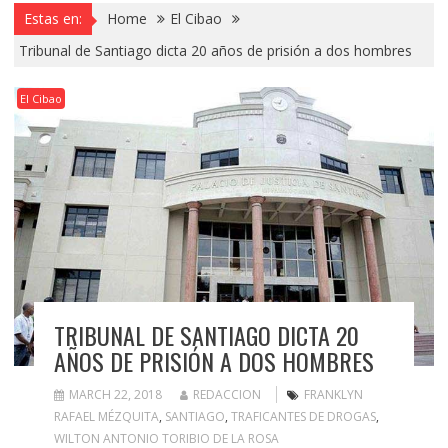
Estas en:
Home
El Cibao
Tribunal de Santiago dicta 20 años de prisión a dos hombres
El Cibao
TRIBUNAL DE SANTIAGO DICTA 20
AÑOS DE PRISIÓN A DOS HOMBRES
MARCH 22, 2018
REDACCION
FRANKLYN
RAFAEL MÉZQUITA
,
SANTIAGO
,
TRAFICANTES DE DROGAS
,
WILTON ANTONIO TORIBIO DE LA ROSA