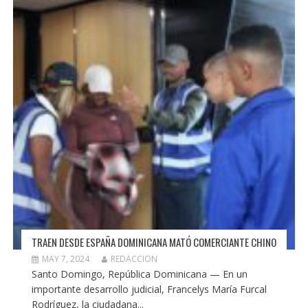
TRAEN DESDE ESPAÑA DOMINICANA MATÓ COMERCIANTE CHINO
MAY 7, 2024
REDACCION
Santo Domingo, República Dominicana — En un
importante desarrollo judicial, Francelys María Furcal
Rodríguez, la ciudadana...