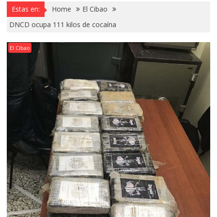
Estas en:
Home
El Cibao
DNCD ocupa 111 kilos de cocaína
El Cibao