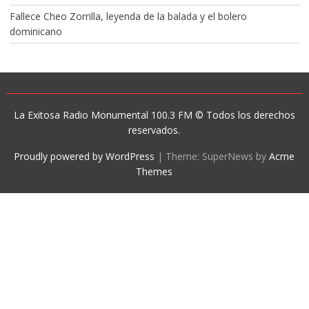
Fallece Cheo Zorrilla, leyenda de la balada y el bolero
dominicano
La Exitosa Radio Monumental 100.3 FM © Todos los derechos
reservados.
Proudly powered by WordPress
|
Theme: SuperNews by
Acme
Themes