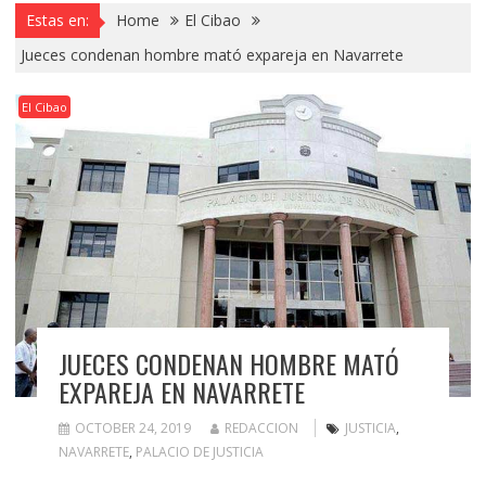
Estas en:
Home
El Cibao
Jueces condenan hombre mató expareja en Navarrete
El Cibao
JUECES CONDENAN HOMBRE MATÓ
EXPAREJA EN NAVARRETE
OCTOBER 24, 2019
REDACCION
JUSTICIA
,
NAVARRETE
,
PALACIO DE JUSTICIA