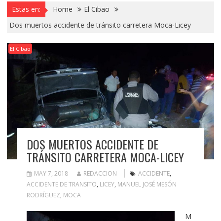
Estas en:
Home
El Cibao
Dos muertos accidente de tránsito carretera Moca-Licey
El Cibao
DOS MUERTOS ACCIDENTE DE
TRÁNSITO CARRETERA MOCA-LICEY
MAY 7, 2018
REDACCION
ACCIDENTE
,
ACCIDENTE DE TRANSITO
,
LICEY
,
MANUEL JOSÉ MESÓN
RODRÍGUEZ
,
MOCA
M