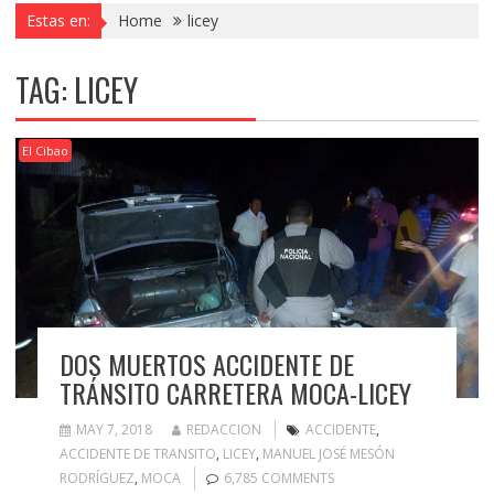
Estas en:
Home
licey
TAG:
LICEY
El Cibao
DOS MUERTOS ACCIDENTE DE
TRÁNSITO CARRETERA MOCA-LICEY
MAY 7, 2018
REDACCION
ACCIDENTE
,
ACCIDENTE DE TRANSITO
,
LICEY
,
MANUEL JOSÉ MESÓN
RODRÍGUEZ
,
MOCA
6,785 COMMENTS