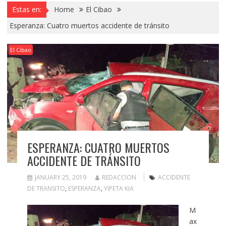
Estas en:
Home
El Cibao
Esperanza: Cuatro muertos accidente de tránsito
El Cibao
ESPERANZA: CUATRO MUERTOS
ACCIDENTE DE TRÁNSITO
JANUARY 25, 2019
REDACCION
ACCIDENTE
DE TRANSITO
,
ESPERANZA
,
YIPETA KIA
M
ax