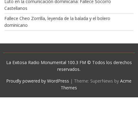
Luto en la comunicación dominicana: Fallece Socorro
Castellanos
Fallece Cheo Zorrilla, leyenda de la balada y el bolero
dominicano
La Exitosa Radio Monumental 100.3 FM © Todos los derechos
reservados.
Proudly powered by WordPress
|
Theme: SuperNews by
Acme
Themes