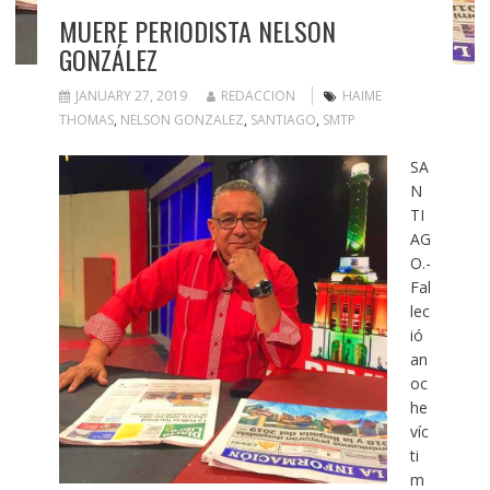
MUERE PERIODISTA NELSON
GONZÁLEZ
JANUARY 27, 2019
REDACCION
HAIME
THOMAS
,
NELSON GONZALEZ
,
SANTIAGO
,
SMTP
SA
N
TI
AG
O.-
Fal
lec
ió
an
oc
he
víc
ti
m