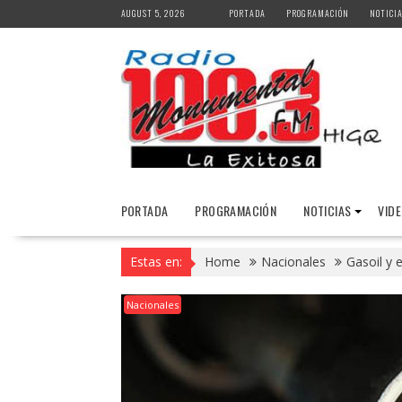
Skip
AUGUST 5, 2026
PORTADA
PROGRAMACIÓN
NOTICI
to
content
PORTADA
PROGRAMACIÓN
NOTICIAS
VID
Estas en:
Home
Nacionales
Gasoil y 
Nacionales