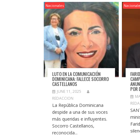
Nacionales
Nacional
LUTO EN LA COMUNICACIÓN
FARI
DOMINICANA: FALLECE SOCORRO
CAMP
CASTELLANOS
ANUN
POR 
JUNE 11, 2025
MA
REDACCION
REDA
La República Dominicana
SAN
despide a una de sus voces
minis
más queridas e influyentes.
Fari
Socorro Castellanos,
silen
reconocida...