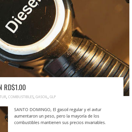
N RD$1.00
TUR
,
COMBUSTIBLES
,
GASOIL
,
GLP
SANTO DOMINGO, El gasoil regular y el avtur
aumentaron un peso, pero la mayoría de los
combustibles mantienen sus precios invariables.