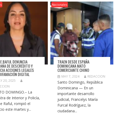
es
Nacionales
DE RAFUL DENUNCIA
TRAEN DESDE ESPAÑA
AÑA DE DESCRÉDITO Y
DOMINICANA MATÓ
CIA ACCIONES LEGALES
COMERCIANTE CHINO
DIFAMACIÓN DIGITAL
MAY 7, 2024
REDACCION
Y 20, 2025
Santo Domingo, República
CCION
Dominicana — En un
TO DOMINGO.– La
importante desarrollo
tra de Interior y Policía,
judicial, Francelys María
de Raful, rompió el
Furcal Rodríguez, la
cio este martes y...
ciudadana...