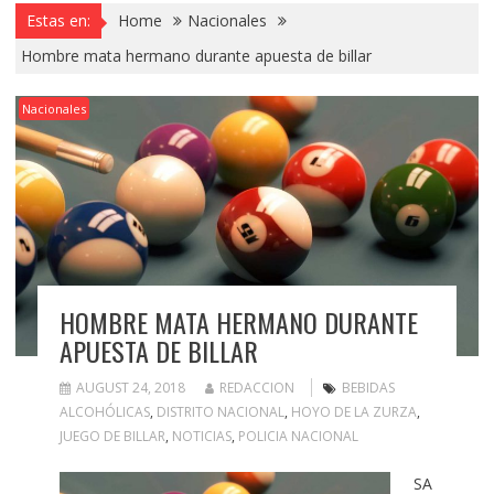
Estas en:
Home
Nacionales
Hombre mata hermano durante apuesta de billar
Nacionales
HOMBRE MATA HERMANO DURANTE
APUESTA DE BILLAR
AUGUST 24, 2018
REDACCION
BEBIDAS
ALCOHÓLICAS
,
DISTRITO NACIONAL
,
HOYO DE LA ZURZA
,
JUEGO DE BILLAR
,
NOTICIAS
,
POLICIA NACIONAL
SA