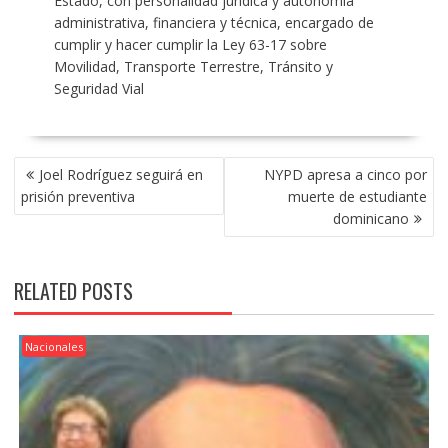
Estado, con personalidad jurídica y autonomía
administrativa, financiera y técnica, encargado de
cumplir y hacer cumplir la Ley 63-17 sobre
Movilidad, Transporte Terrestre, Tránsito y
Seguridad Vial
POST
Joel Rodríguez seguirá en
NYPD apresa a cinco por
NAVIGATION
prisión preventiva
muerte de estudiante
dominicano
RELATED POSTS
Nacionales