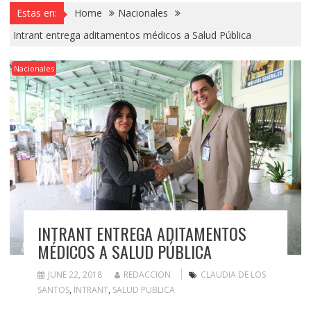
Estas en:
Home
Nacionales
Intrant entrega aditamentos médicos a Salud Pública
Nacionales
INTRANT ENTREGA ADITAMENTOS
MÉDICOS A SALUD PÚBLICA
JUNE 22, 2018
REDACCION
CLAUDIA DE LOS
SANTOS
,
INTRANT
,
SALUD PUBLICA