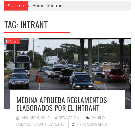
Estas en:
Home
intrant
TAG:
INTRANT
El Cibao
MEDINA APRUEBA REGLAMENTOS
ELABORADOS POR EL INTRANT
JANUARY 6, 2019
REDACCION
DANILO
MEDINA
,
INTRANT
,
LEY 53-17
7,776 COMMENTS