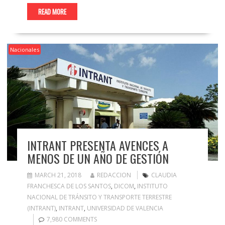
READ MORE
Nacionales
INTRANT PRESENTA AVENCES A
MENOS DE UN AÑO DE GESTIÓN
MARCH 21, 2018
REDACCION
CLAUDIA
FRANCHESCA DE LOS SANTOS
,
DICOM
,
INSTITUTO
NACIONAL DE TRÁNSITO Y TRANSPORTE TERRESTRE
(INTRANT)
,
INTRANT
,
UNIVERSIDAD DE VALENCIA
7,980 COMMENTS