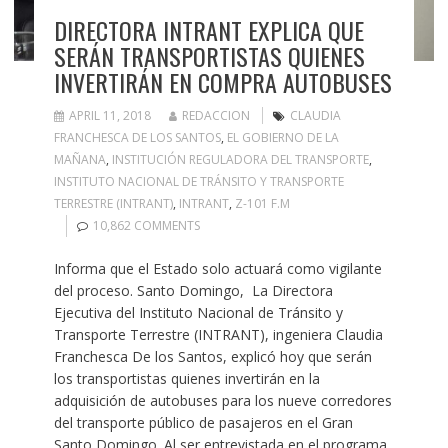
DIRECTORA INTRANT EXPLICA QUE
SERÁN TRANSPORTISTAS QUIENES
INVERTIRÁN EN COMPRA AUTOBUSES
APRIL 11, 2018
REDACCION
CLAUDIA
FRANCHESCA DE LOS SANTOS
,
EL GOBIERNO DE LA
MAÑANA
,
INSTITUCIÓN REGULADORA DEL TRANSPORTE
,
INSTITUTO NACIONAL DE TRÁNSITO Y TRANSPORTE
TERRESTRE (INTRANT)
,
INTRANT
,
Z-101 F.M
10,862 COMMENTS
Informa que el Estado solo actuará como vigilante
del proceso. Santo Domingo, La Directora
Ejecutiva del Instituto Nacional de Tránsito y
Transporte Terrestre (INTRANT), ingeniera Claudia
Franchesca De los Santos, explicó hoy que serán
los transportistas quienes invertirán en la
adquisición de autobuses para los nueve corredores
del transporte público de pasajeros en el Gran
Santo Domingo. Al ser entrevistada en el programa