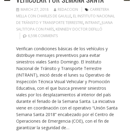
MARCH 27, 2018
REDACCION
CARRETERA
MELLA CON CHARLES DE GAULLE
,
EL INSTITUTO NACIONAL
DE TRÁNSITO Y TRANSPORTE TERRESTRE
,
INTRANT
,
JUANA
SALTITOPA CON PARÍS
,
KENNEDY DOCTOR DEFILLÓ
6,598 COMMENTS
Verifican condiciones básicas de los vehículos y
distribuye mensajes preventivos para evitar
siniestros viales Santo Domingo. El Instituto
Nacional de Tránsito y Transporte Terrestre
(INTRANT), inició desde el lunes su Operativo de
Inspección Técnica Visual Vehicular y Promoción
Educativa, con el que busca prevenir siniestros
viales por los desplazamientos al interior del país
durante el feriado de la Semana Santa. La iniciativa
viene en coordinación con el operativo “Unión Santa
Semana Santa 2018” encabezado por el Centro de
Operaciones de Emergencia (COE), con el fin de
garantizar la seguridad de…