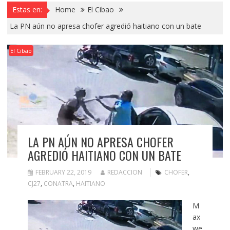
Estas en:
Home
El Cibao
La PN aún no apresa chofer agredió haitiano con un bate
El Cibao
LA PN AÚN NO APRESA CHOFER
AGREDIÓ HAITIANO CON UN BATE
FEBRUARY 22, 2019
REDACCION
CHOFER
,
CJ27
,
CONATRA
,
HAITIANO
M
ax
we