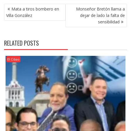
POST
Mata a tiros bombero en
Monseñor Bretón llama a
NAVIGATION
Villa González
dejar de lado la falta de
sensibilidad
RELATED POSTS
El Cibao