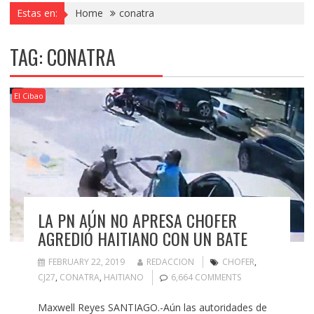
Estas en:
Home
conatra
TAG:
CONATRA
El Cibao
LA PN AÚN NO APRESA CHOFER
AGREDIÓ HAITIANO CON UN BATE
FEBRUARY 22, 2019
REDACCION
CHOFER
,
CJ27
,
CONATRA
,
HAITIANO
6,664 COMMENTS
Maxwell Reyes SANTIAGO.-Aún las autoridades de