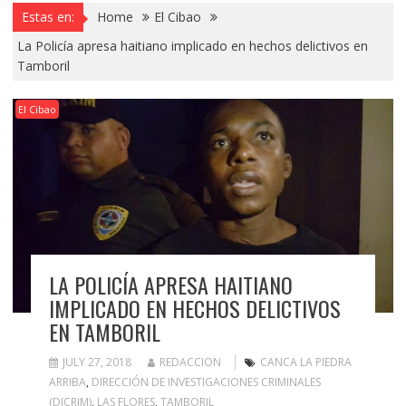
Estas en:
Home
El Cibao
La Policía apresa haitiano implicado en hechos delictivos en
Tamboril
El Cibao
LA POLICÍA APRESA HAITIANO
IMPLICADO EN HECHOS DELICTIVOS
EN TAMBORIL
JULY 27, 2018
REDACCION
CANCA LA PIEDRA
ARRIBA
,
DIRECCIÓN DE INVESTIGACIONES CRIMINALES
(DICRIM)
,
LAS FLORES
,
TAMBORIL