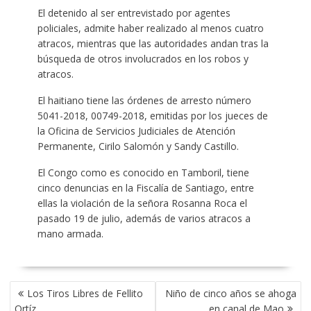
El detenido al ser entrevistado por agentes
policiales, admite haber realizado al menos cuatro
atracos, mientras que las autoridades andan tras la
búsqueda de otros involucrados en los robos y
atracos.
El haitiano tiene las órdenes de arresto número
5041-2018, 00749-2018, emitidas por los jueces de
la Oficina de Servicios Judiciales de Atención
Permanente, Cirilo Salomón y Sandy Castillo.
El Congo como es conocido en Tamboril, tiene
cinco denuncias en la Fiscalía de Santiago, entre
ellas la violación de la señora Rosanna Roca el
pasado 19 de julio, además de varios atracos a
mano armada.
POST
Los Tiros Libres de Fellito
Niño de cinco años se ahoga
NAVIGATION
Ortíz
en canal de Mao