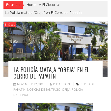
Estas en:
Home
El Cibao
La Policía mata a “Oreja” en El Cerro de Papatín
El Cibao
LA POLICÍA MATA A “OREJA” EN EL
CERRO DE PAPATÍN
NOVEMBER 12, 2018
REDACCION
CERRO DE
PAPATIN
,
NOTICIAS DE SANTIAGO
,
OREJA
,
POLICIA
NACIONAL