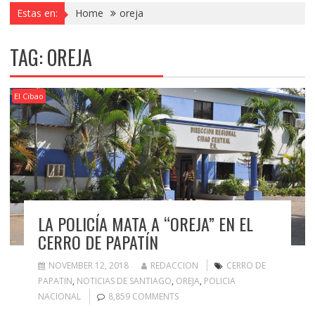
Estas en:
Home
oreja
TAG:
OREJA
El Cibao
LA POLICÍA MATA A “OREJA” EN EL
CERRO DE PAPATÍN
NOVEMBER 12, 2018
REDACCION
CERRO DE
PAPATIN
,
NOTICIAS DE SANTIAGO
,
OREJA
,
POLICIA
NACIONAL
8,859 COMMENTS