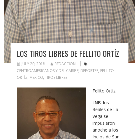
LOS TIROS LIBRES DE FELLITO ORTÍZ
JULY 20, 2018
REDACCION
CENTROAMERICANOS Y DEL CARIBE
,
DEPORTES
,
FELLITO
ORTÍZ
,
MEXICO
,
TIROS LIBRES
Fellito Ortíz
LNB
: los
Reales de La
Vega se
impusieron
anoche a los
Indios de San