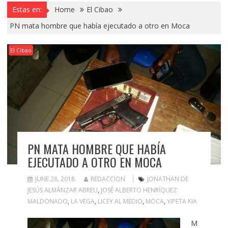
Estas en:
Home
El Cibao
PN mata hombre que había ejecutado a otro en Moca
El Cibao
PN MATA HOMBRE QUE HABÍA
EJECUTADO A OTRO EN MOCA
JUNE 28, 2018
REDACCION
JONATHAN DE
JESÚS ALMÁNZAR ABREU
,
JOSÉ ALBERTO HENRÍQUEZ
MALDONADO
,
LA VEGA
,
LICEY AL MEDIO
,
MOCA
,
YIPETA KIA
M