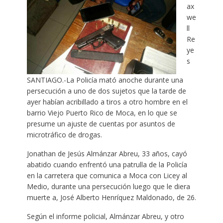
ax
we
ll
Re
ye
s
SANTIAGO.-La Policía mató anoche durante una
persecución a uno de dos sujetos que la tarde de
ayer habían acribillado a tiros a otro hombre en el
barrio Viejo Puerto Rico de Moca, en lo que se
presume un ajuste de cuentas por asuntos de
microtráfico de drogas.
Jonathan de Jesús Almánzar Abreu, 33 años, cayó
abatido cuando enfrentó una patrulla de la Policía
en la carretera que comunica a Moca con Licey al
Medio, durante una persecución luego que le diera
muerte a, José Alberto Henríquez Maldonado, de 26.
Según el informe policial, Almánzar Abreu, y otro