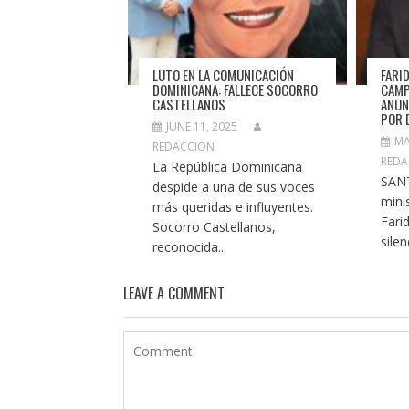
LUTO EN LA COMUNICACIÓN
FARI
DOMINICANA: FALLECE SOCORRO
CAMP
CASTELLANOS
ANUN
POR 
JUNE 11, 2025
MA
REDACCION
REDA
La República Dominicana
SAN
despide a una de sus voces
minis
más queridas e influyentes.
Fari
Socorro Castellanos,
silen
reconocida...
LEAVE A COMMENT