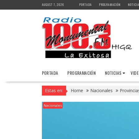
Skip
AUGUST 7, 2026
PORTADA
PROGRAMACIÓN
NOTICI
to
content
PORTADA
PROGRAMACIÓN
NOTICIAS
VID
Estas en:
Home
Nacionales
Provincias
Nacionales