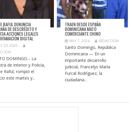
DE RAFUL DENUNCIA
TRAEN DESDE ESPAÑA
AÑA DE DESCRÉDITO Y
DOMINICANA MATÓ
CIA ACCIONES LEGALES
COMERCIANTE CHINO
DIFAMACIÓN DIGITAL
MAY 7, 2024
REDACCION
Y 20, 2025
Santo Domingo, República
CCION
Dominicana — En un
TO DOMINGO.– La
importante desarrollo
tra de Interior y Policía,
judicial, Francelys María
de Raful, rompió el
Furcal Rodríguez, la
cio este martes y...
ciudadana...