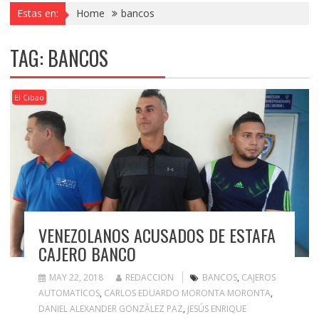
Estas en:
Home
bancos
TAG:
BANCOS
El Cibao
VENEZOLANOS ACUSADOS DE ESTAFA
CAJERO BANCO
MAY 22, 2018
REDACCION
BANCOS
,
CAJEROS
AUTOMATICOS
,
CARLOS EDUARDO MORONTA MORONTA
,
DANIEL ALEXANDER GONZÁLEZ PAZ
,
JESÚS ENRIQUE