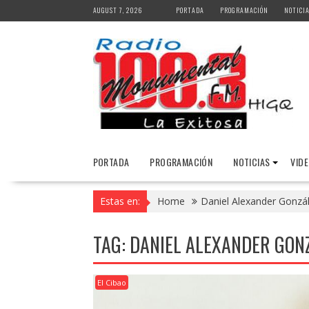
Skip
AUGUST 7, 2026
PORTADA
PROGRAMACIÓN
NOTICI
to
content
PORTADA
PROGRAMACIÓN
NOTICIAS
VID
Estas en:
Home
Daniel Alexander Gonzá
TAG:
DANIEL ALEXANDER GON
El Cibao