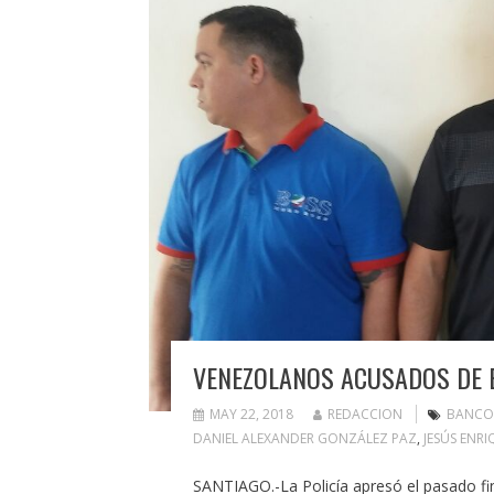
VENEZOLANOS ACUSADOS DE 
MAY 22, 2018
REDACCION
BANCO
DANIEL ALEXANDER GONZÁLEZ PAZ
,
JESÚS ENR
SANTIAGO.-La Policía apresó el pasado fi