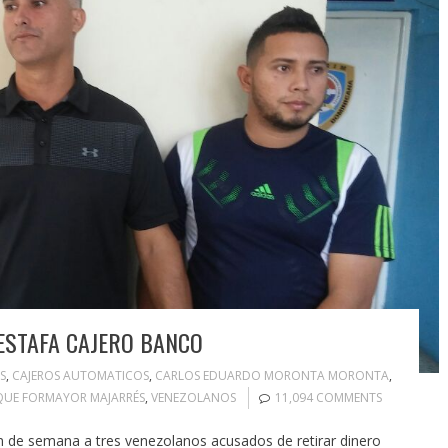
ESTAFA CAJERO BANCO
S
,
CAJEROS AUTOMATICOS
,
CARLOS EDUARDO MORONTA MORONTA
,
IQUE FORMAYOR MAJARRÉS
,
VENEZOLANOS
11,094 COMMENTS
n de semana a tres venezolanos acusados de retirar dinero