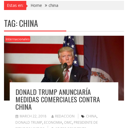
Estas en:
Home
china
TAG:
CHINA
Internacionales
DONALD TRUMP ANUNCIARÍA
MEDIDAS COMERCIALES CONTRA
CHINA
MARCH 22, 2018
REDACCION
CHINA
,
DONALD TRUMP
,
ECONOMIA
,
OMC
,
PRESIDENTE DE