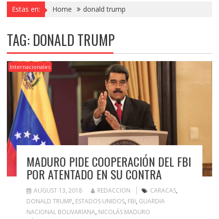
Estas en:
Home
donald trump
TAG:
DONALD TRUMP
Internacionales
MADURO PIDE COOPERACIÓN DEL FBI
POR ATENTADO EN SU CONTRA
AUGUST 13, 2018
REDACCION
CARACAS
,
DONALD TRUMP
,
ESTADOS UNIDOS
,
FBI
,
GUARDIA
NACIONAL BOLIVARIANA
,
NICOLÁS MADURO