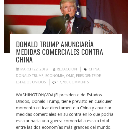
DONALD TRUMP ANUNCIARÍA
MEDIDAS COMERCIALES CONTRA
CHINA
MARCH 22, 2018
REDACCION
CHINA
,
DONALD TRUMP
,
ECONOMIA
,
OMC
,
PRESIDENTE DE
ESTADOS UNIDOS
17,780 COMMENTS
WASHINGTON(VOA)El presidente de Estados
Unidos, Donald Trump, tiene previsto en cualquier
momento criticar directamente a China y anunciar
medidas comerciales en su contra en lo que podría
escalar hacia una guerra comercial a escala total
entre las dos economías más grandes del mundo.