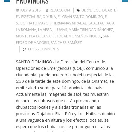
PROVINCIAS
JULY 9, 2018
REDACCION
BERYL
,
COE
,
DUARTE
EN ESPECIAL BAJO YUNA
,
EL GRAN SANTO DOMINGO
,
EL
SEIBO
,
HATO MAYOR
,
HERMANAS MIRABAL
,
LA ALTAGRACIA
,
LA ROMANA
,
LA VEGA
,
LLUVIAS
,
MARÍA TRINIDAD SÁNCHEZ
,
MONTE PLATA
,
SAN CRISTÓBAL MONSEÑOR NOUEL
,
SAN
PEDRO DE MACORIS
,
SÁNCHEZ RAMÍREZ
11,568 COMMENTS
SANTO DOMINGO.-La Dirección del Centro de
Operaciones de Emergencias (COE), comunicó a la
ciudadanía que de acuerdo al boletín especial de las
5:30 de la tarde de este domingo, de la Onamet, se
emite alerta verde para 14 provincias del país.
Actualmente las imágenes de satélites muestran
desarrollos nubosos que están provocando
chubascos locales y aisladas tronadas en las
provincias Dajabón, Elías Piña y Los Haitises debido
a una vaguada en altura y los efectos locales, se
espera que los chubascos se prolonguen esta las