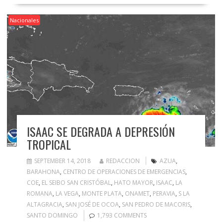
Nacionales
ISAAC SE DEGRADA A DEPRESIÓN
TROPICAL
SEPTEMBER 14, 2018
REDACCION
AZUA
,
BARAHONA
,
CENTRO DE OPERACIONES DE EMERGENCIAS
,
COE
,
EL SEIBO SAN CRISTÓBAL
,
HATO MAYOR
,
ISAAC
,
LA
ROMANA
,
LA VEGA
,
MONTE PLATA
,
ONAMET
,
PERAVIA
,
S LA
ALTAGRACIA
,
SAN JOSÉ DE OCOA
,
SAN PEDRO DE MACORIS
,
SANTO DOMINGO
1,793 COMMENTS