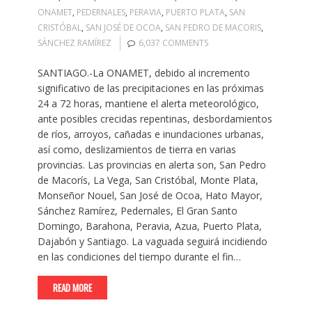
ONAMET
,
PEDERNALES
,
PERAVIA
,
PUERTO PLATA
,
SAN
CRISTÓBAL
,
SAN JOSÉ DE OCOA
,
SAN PEDRO DE MACORIS
,
SÁNCHEZ RAMÍREZ
6,037 COMMENTS
SANTIAGO.-La ONAMET, debido al incremento
significativo de las precipitaciones en las próximas
24 a 72 horas, mantiene el alerta meteorológico,
ante posibles crecidas repentinas, desbordamientos
de ríos, arroyos, cañadas e inundaciones urbanas,
así como, deslizamientos de tierra en varias
provincias. Las provincias en alerta son, San Pedro
de Macorís, La Vega, San Cristóbal, Monte Plata,
Monseñor Nouel, San José de Ocoa, Hato Mayor,
Sánchez Ramírez, Pedernales, El Gran Santo
Domingo, Barahona, Peravia, Azua, Puerto Plata,
Dajabón y Santiago. La vaguada seguirá incidiendo
en las condiciones del tiempo durante el fin…
READ MORE