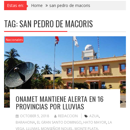
Estas en:
Home
san pedro de macoris
TAG:
SAN PEDRO DE MACORIS
Nacionales
ONAMET MANTIENE ALERTA EN 16
PROVINCIAS POR LLUVIAS
OCTOBER 5, 2018
REDACCION
AZUA
,
BARAHONA
,
EL GRAN SANTO DOMINGO
,
HATO MAYOR
,
LA
VEGA
,
LLUVIAS
,
MONSEÑOR NOUEL
,
MONTE PLATA
,