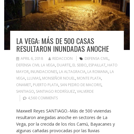
LA VEGA: MÁS DE 500 CASAS
RESULTARON INUNDADAS ANOCHE
APRIL 6, 2018
REDACCION
DEFENSA CIVIL
,
DEFENSA CIVIL LA VEGA
,
DUARTE
,
EL SEIBO
,
ESPAILLAT
,
HATO
MAYOR
,
INUNDACIONES
,
LA ALTAGRACIA
,
LA ROMANA
,
LA
VEGA
,
LLUVIAS
,
MONSEÑOR NOUEL
,
MONTE PLATA
,
ONAMET
,
PUERTO PLATA
,
SAN PEDRO DE MACORIS
,
SANTIAGO
,
SANTIAGO RODRÍGUEZ
,
VALVERDE
4,560 COMMENTS
Maxwell Reyes SANTIAGO.-Más de 500 viviendas
resultaron anegadas anoche en sectores de La
Vega, por la crecida de los ríos Camú, Bayacanes y
algunas cañadas provocadas por las lluvias