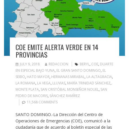
COE EMITE ALERTA VERDE EN 14
PROVINCIAS
JULY 9, 2018
REDACCION
BERYL
,
COE
,
DUARTE
EN ESPECIAL BAJO YUNA
,
EL GRAN SANTO DOMINGO
,
EL
SEIBO
,
HATO MAYOR
,
HERMANAS MIRABAL
,
LA ALTAGRACIA
,
LA ROMANA
,
LA VEGA
,
LLUVIAS
,
MARÍA TRINIDAD SÁNCHEZ
,
MONTE PLATA
,
SAN CRISTÓBAL MONSEÑOR NOUEL
,
SAN
PEDRO DE MACORIS
,
SÁNCHEZ RAMÍREZ
11,568 COMMENTS
SANTO DOMINGO.-La Dirección del Centro de
Operaciones de Emergencias (COE), comunicó a la
ciudadanía que de acuerdo al boletín especial de las