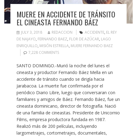
MUERE EN ACCIDENTE DE TRÁNSITO
EL CINEASTA FERNANDO BÁEZ
JULY 3, 2018
REDACCION
ACCIDENTE
,
EL REY
DE NAJAYO
,
FERNANDO BAEZ
,
FLOR DE AZÚCAR
,
LAGO
ENRIQUILLO
,
MISIÓN ESTRELLA
,
MUERE FERNANDO BAEZ
7,228 COMMENTS
SANTO DOMINGO.-Murió la noche del lunes el
cineasta y productor Fernando Báez Mella en un
accidente de tránsito cuando se dirigía hacia
Jarabacoa. La muerte fue confirmada por el
periódico Diario Libre, luego que conversaran con
familiares y amigos de Báez. Fernando Báez, fue un
cineasta dominicano, director de fotografía. Nació
de una familia de cineastas. Presidente de Unicornio
Films, empresa productora fundada en 1987.
Realizó más de 200 películas, incluyendo
largometrajes, cortometrajes, documentales,