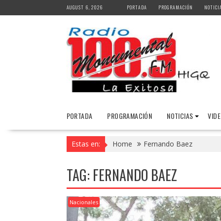
Skip
AUGUST 6, 2026
PORTADA
PROGRAMACIÓN
NOTICI
to
content
PORTADA
PROGRAMACIÓN
NOTICIAS
VID
Estas en:
Home
Fernando Baez
TAG:
FERNANDO BAEZ
Nacionales