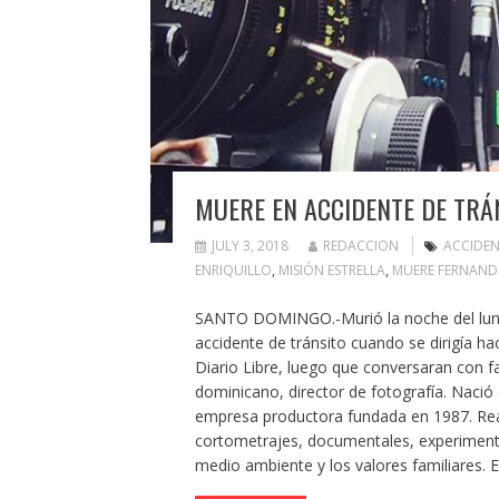
MUERE EN ACCIDENTE DE TRÁ
JULY 3, 2018
REDACCION
ACCIDEN
ENRIQUILLO
,
MISIÓN ESTRELLA
,
MUERE FERNAND
SANTO DOMINGO.-Murió la noche del lunes
accidente de tránsito cuando se dirigía ha
Diario Libre, luego que conversaran con f
dominicano, director de fotografía. Nació 
empresa productora fundada en 1987. Real
cortometrajes, documentales, experimenta
medio ambiente y los valores familiares. 