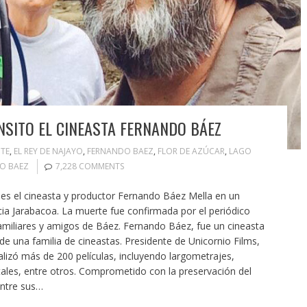
NSITO EL CINEASTA FERNANDO BÁEZ
TE
,
EL REY DE NAJAYO
,
FERNANDO BAEZ
,
FLOR DE AZÚCAR
,
LAGO
O BAEZ
7,228 COMMENTS
 el cineasta y productor Fernando Báez Mella en un
cia Jarabacoa. La muerte fue confirmada por el periódico
amiliares y amigos de Báez. Fernando Báez, fue un cineasta
de una familia de cineastas. Presidente de Unicornio Films,
izó más de 200 películas, incluyendo largometrajes,
les, entre otros. Comprometido con la preservación del
Entre sus…