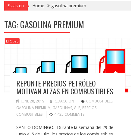
Estas en:
Home
gasolina premium
TAG:
GASOLINA PREMIUM
El Cibao
REPUNTE PRECIOS PETRÓLEO
MOTIVAN ALZAS EN COMBUSTIBLES
JUNE 28, 2019
REDACCION
COMBUSTIBLES
,
GASOLINA PREMIUM
,
GASOLINAS
,
GLP
,
PRECIOS
COMBUSTIBLES
4,435 COMMENTS
SANTO DOMINGO.- Durante la semana del 29 de
junio al 5 de julio, los precios de los combustibles