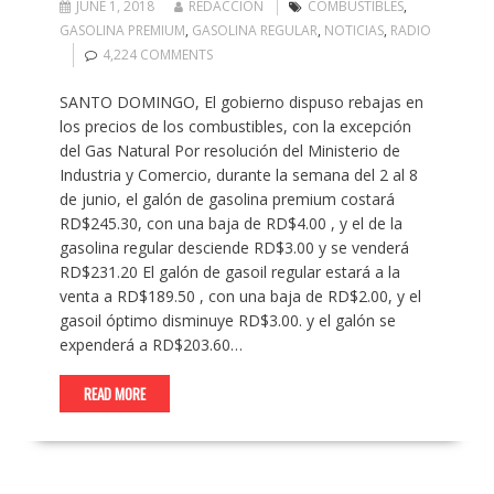
JUNE 1, 2018
REDACCION
COMBUSTIBLES
,
GASOLINA PREMIUM
,
GASOLINA REGULAR
,
NOTICIAS
,
RADIO
4,224 COMMENTS
SANTO DOMINGO, El gobierno dispuso rebajas en
los precios de los combustibles, con la excepción
del Gas Natural Por resolución del Ministerio de
Industria y Comercio, durante la semana del 2 al 8
de junio, el galón de gasolina premium costará
RD$245.30, con una baja de RD$4.00 , y el de la
gasolina regular desciende RD$3.00 y se venderá
RD$231.20 El galón de gasoil regular estará a la
venta a RD$189.50 , con una baja de RD$2.00, y el
gasoil óptimo disminuye RD$3.00. y el galón se
expenderá a RD$203.60…
READ MORE