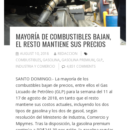
MAYORÍA DE COMBUSTIBLES BAJAN,
EL RESTO MANTIENE SUS PRECIOS
AUGUST 10, 2018
REDACCION
COMBUSTIBLES
,
GASOLINA
,
GASOLINA PREMIUM
,
GLP
,
INDUSTRIA Y COMERCIO
4,851 COMMENTS
SANTO DOMINGO.- La mayoría de los
combustibles bajan de precios, entre ellos el Gas
Licuado de Petróleo (GLP) para la semana del 11 al
17 de agosto de 2018, en tanto que el resto
mantiene sus costos actuales, incluyendo los dos
tipos de gasolina y los dos de gasoil, según
resolución del Ministerio de Industria, Comercio y
Mipymes. Tras la disposición, la gasolina premium
continúa a RD$241.30 por galón, la gasolina regular