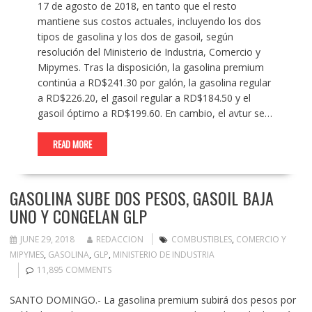
17 de agosto de 2018, en tanto que el resto
mantiene sus costos actuales, incluyendo los dos
tipos de gasolina y los dos de gasoil, según
resolución del Ministerio de Industria, Comercio y
Mipymes. Tras la disposición, la gasolina premium
continúa a RD$241.30 por galón, la gasolina regular
a RD$226.20, el gasoil regular a RD$184.50 y el
gasoil óptimo a RD$199.60. En cambio, el avtur se…
READ MORE
GASOLINA SUBE DOS PESOS, GASOIL BAJA
UNO Y CONGELAN GLP
JUNE 29, 2018
REDACCION
COMBUSTIBLES
,
COMERCIO Y
MIPYMES
,
GASOLINA
,
GLP
,
MINISTERIO DE INDUSTRIA
11,895 COMMENTS
SANTO DOMINGO.- La gasolina premium subirá dos pesos por