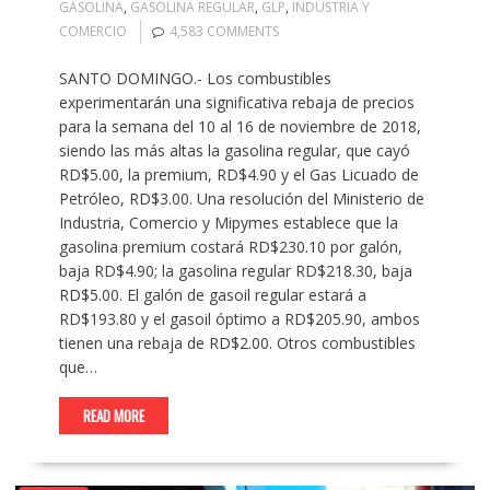
GASOLINA
,
GASOLINA REGULAR
,
GLP
,
INDUSTRIA Y
COMERCIO
4,583 COMMENTS
SANTO DOMINGO.- Los combustibles
experimentarán una significativa rebaja de precios
para la semana del 10 al 16 de noviembre de 2018,
siendo las más altas la gasolina regular, que cayó
RD$5.00, la premium, RD$4.90 y el Gas Licuado de
Petróleo, RD$3.00. Una resolución del Ministerio de
Industria, Comercio y Mipymes establece que la
gasolina premium costará RD$230.10 por galón,
baja RD$4.90; la gasolina regular RD$218.30, baja
RD$5.00. El galón de gasoil regular estará a
RD$193.80 y el gasoil óptimo a RD$205.90, ambos
tienen una rebaja de RD$2.00. Otros combustibles
que…
READ MORE