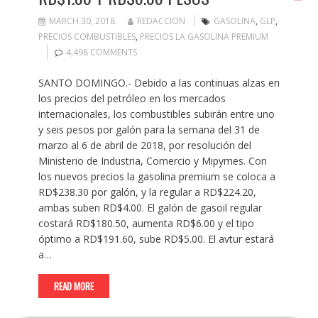
MARCH 30, 2018
REDACCION
GASOLINA
,
GLP
,
PRECIOS COMBUSTIBLES
,
PRECIOS LA GASOLINA PREMIUM
4,498 COMMENTS
SANTO DOMINGO.- Debido a las continuas alzas en
los precios del petróleo en los mercados
internacionales, los combustibles subirán entre uno
y seis pesos por galón para la semana del 31 de
marzo al 6 de abril de 2018, por resolución del
Ministerio de Industria, Comercio y Mipymes. Con
los nuevos precios la gasolina premium se coloca a
RD$238.30 por galón, y la regular a RD$224.20,
ambas suben RD$4.00. El galón de gasoil regular
costará RD$180.50, aumenta RD$6.00 y el tipo
óptimo a RD$191.60, sube RD$5.00. El avtur estará
a…
READ MORE