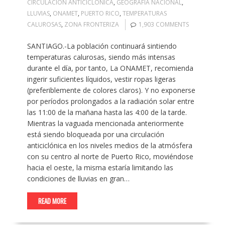
CIRCULACIÓN ANTICICLÓNICA
,
GEOGRAFÍA NACIONAL
,
LLUVIAS
,
ONAMET
,
PUERTO RICO
,
TEMPERATURAS
CALUROSAS
,
ZONA FRONTERIZA
1,903 COMMENTS
SANTIAGO.-La población continuará sintiendo
temperaturas calurosas, siendo más intensas
durante el día, por tanto, La ONAMET, recomienda
ingerir suficientes líquidos, vestir ropas ligeras
(preferiblemente de colores claros). Y no exponerse
por períodos prolongados a la radiación solar entre
las 11:00 de la mañana hasta las 4:00 de la tarde.
Mientras la vaguada mencionada anteriormente
está siendo bloqueada por una circulación
anticiclónica en los niveles medios de la atmósfera
con su centro al norte de Puerto Rico, moviéndose
hacia el oeste, la misma estaría limitando las
condiciones de lluvias en gran…
READ MORE