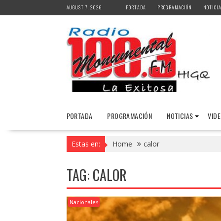
Skip
AUGUST 7, 2026
PORTADA
PROGRAMACIÓN
NOTICI
to
content
PORTADA
PROGRAMACIÓN
NOTICIAS
VID
Estas en:
Home
calor
TAG:
CALOR
Nacionales