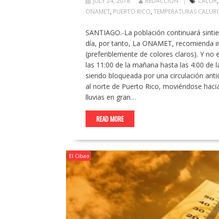
JULY 24, 2018
REDACCION
CALOR
ONAMET
,
PUERTO RICO
,
TEMPERATURAS CALUR
SANTIAGO.-La población continuará sintie
día, por tanto, La ONAMET, recomienda inge
(preferiblemente de colores claros). Y no
las 11:00 de la mañana hasta las 4:00 de 
siendo bloqueada por una circulación anti
al norte de Puerto Rico, moviéndose hacia
lluvias en gran…
READ MORE
El Cibao