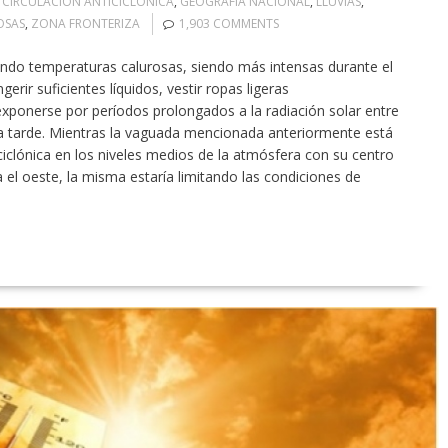
,
CIRCULACIÓN ANTICICLÓNICA
,
GEOGRAFÍA NACIONAL
,
LLUVIAS
,
OSAS
,
ZONA FRONTERIZA
1,903 COMMENTS
ndo temperaturas calurosas, siendo más intensas durante el
rir suficientes líquidos, vestir ropas ligeras
 exponerse por períodos prolongados a la radiación solar entre
la tarde. Mientras la vaguada mencionada anteriormente está
ciclónica en los niveles medios de la atmósfera con su centro
 el oeste, la misma estaría limitando las condiciones de